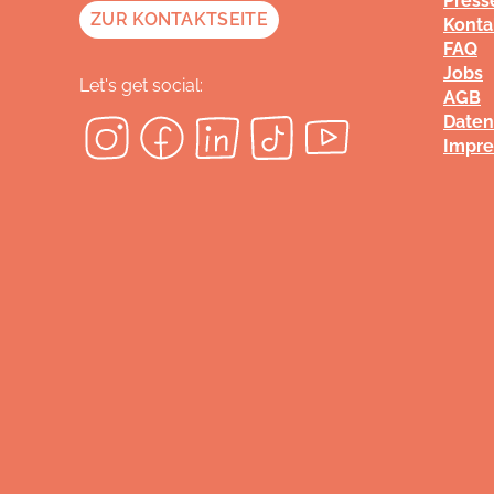
Press
ZUR KONTAKTSEITE
Konta
FAQ
Jobs
Let's get social:
AGB
Daten
Impr