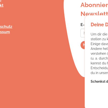
e
Abonnier
kt
Newslett
Deine 
E-Mail-Adress
schutz
essum
Um dir die
stellen zu
Einige dav
Andere hel
verstehen 
(u. a. dur
kannst du 
Entscheidu
du in unse
Schenkst d