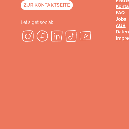
Press
ZUR KONTAKTSEITE
Konta
FAQ
Jobs
Let's get social:
AGB
Daten
Impr