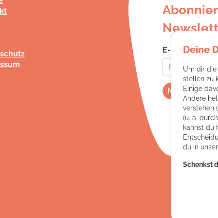
e
Abonnier
kt
Newslett
Deine 
E-Mail-Adress
schutz
essum
Um dir die
stellen zu
Einige dav
Andere hel
verstehen 
(u. a. dur
kannst du 
Entscheidu
du in unse
Schenkst d