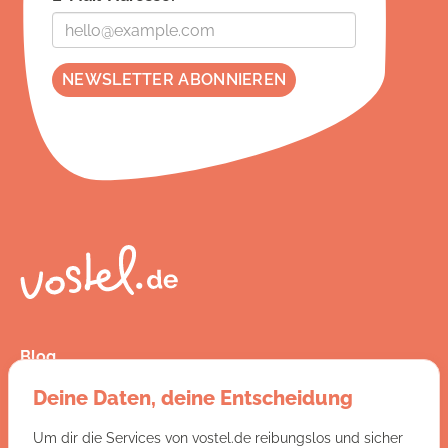
Blog
Presse
Deine Daten, deine Entscheidung
Kontakt
FAQ
Um dir die Services von vostel.de reibungslos und sicher
Jobs