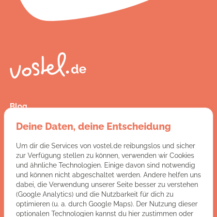
Blog
Presse
Deine Daten, deine Entscheidung
Kontakt
FAQ
Um dir die Services von vostel.de reibungslos und sicher
Jobs
zur Verfügung stellen zu können, verwenden wir Cookies
AGB
und ähnliche Technologien. Einige davon sind notwendig
Datenschutz
und können nicht abgeschaltet werden. Andere helfen uns
Impressum
dabei, die Verwendung unserer Seite besser zu verstehen
(Google Analytics) und die Nutzbarkeit für dich zu
optimieren (u. a. durch Google Maps). Der Nutzung dieser
Du hast Fragen an uns?
optionalen Technologien kannst du hier zustimmen oder