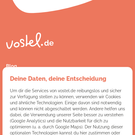
Blog
Presse
Deine Daten, deine Entscheidung
Kontakt
FAQ
Um dir die Services von vostel.de reibungslos und sicher
Jobs
zur Verfügung stellen zu können, verwenden wir Cookies
AGB
und ähnliche Technologien. Einige davon sind notwendig
Datenschutz
und können nicht abgeschaltet werden. Andere helfen uns
Impressum
dabei, die Verwendung unserer Seite besser zu verstehen
(Google Analytics) und die Nutzbarkeit für dich zu
optimieren (u. a. durch Google Maps). Der Nutzung dieser
Du hast Fragen an uns?
optionalen Technologien kannst du hier zustimmen oder