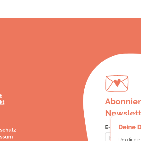
e
Abonnier
kt
Newslett
Deine 
E-Mail-Adress
schutz
essum
Um dir die