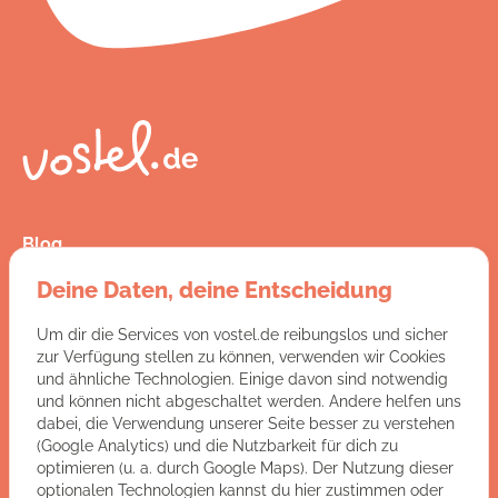
Blog
Presse
Deine Daten, deine Entscheidung
Kontakt
FAQ
Um dir die Services von vostel.de reibungslos und sicher
Jobs
zur Verfügung stellen zu können, verwenden wir Cookies
AGB
und ähnliche Technologien. Einige davon sind notwendig
Datenschutz
und können nicht abgeschaltet werden. Andere helfen uns
Impressum
dabei, die Verwendung unserer Seite besser zu verstehen
(Google Analytics) und die Nutzbarkeit für dich zu
optimieren (u. a. durch Google Maps). Der Nutzung dieser
Du hast Fragen an uns?
optionalen Technologien kannst du hier zustimmen oder