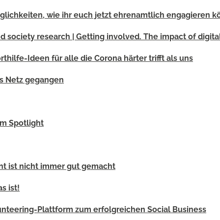
lichkeiten, wie ihr euch jetzt ehrenamtlich engagieren k
 society research | Getting involved. The impact of digit
rthilfe-Ideen für alle die Corona härter trifft als uns
s Netz gegangen
im Spotlight
nt ist nicht immer gut gemacht
 ist!
lunteering-Plattform zum erfolgreichen Social Business