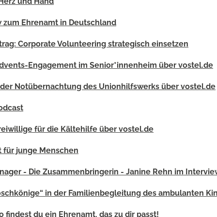
 Herz und Hand
w zum Ehrenamt in Deutschland
trag: Corporate Volunteering strategisch einsetzen
dvents-Engagement im Senior*innenheim über vostel.de
 der Notübernachtung des Unionhilfswerks über vostel.de
odcast
eiwillige für die Kältehilfe über vostel.de
rt für junge Menschen
er - Die Zusammenbringerin - Janine Rehn im Interview 
roschkönige“ in der Familienbegleitung des ambulanten K
 findest du ein Ehrenamt, das zu dir passt!