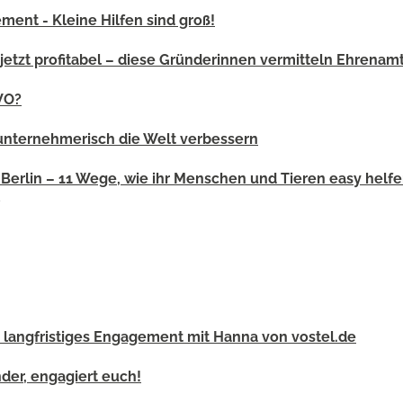
ent - Kleine Hilfen sind groß!
 jetzt profitabel – diese Gründerinnen vermitteln Ehrenam
WO?
unternehmerisch die Welt verbessern
 Berlin – 11 Wege, wie ihr Menschen und Tieren easy helf
s
 langfristiges Engagement mit Hanna von vostel.de
der, engagiert euch!