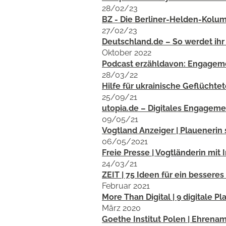
28/02/23
BZ - Die Berliner-Helden-Kolu
27/02/23
Deutschland.de – So werdet ihr
Oktober 2022
Podcast erzähldavon: Engagemen
28/03/22
Hilfe für ukrainische Geflüchte
25/09/21
utopia.de – Digitales Engageme
09/05/21
Vogtland Anzeiger | Plauenerin s
06/05/2021
Freie Presse | Vogtländerin mit 
24/03/21
ZEIT | 75 Ideen für ein bessere
Februar 2021
More Than Digital | 9 digitale P
März 2020
Goethe Institut Polen | Ehrenam