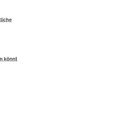
tliche
en könnt