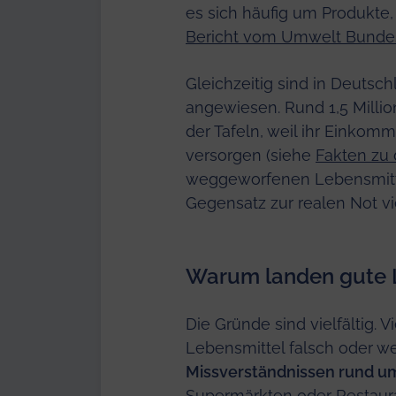
es sich häufig um Produkte
Bericht vom Umwelt Bundes
Gleichzeitig sind in Deutsc
angewiesen. Rund 1,5 Mill
der Tafeln, weil ihr Einkom
versorgen (siehe
Fakten zu 
weggeworfenen Lebensmitte
Gegensatz zur realen Not v
Warum landen gute L
Die Gründe sind vielfältig. 
Lebensmittel falsch oder w
Missverständnissen rund u
Supermärkten oder Restaur