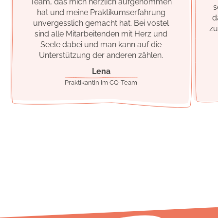
Team, das mich herzlich aufgenommen
s
hat und meine Praktikumserfahrung
d
unvergesslich gemacht hat. Bei
vostel
zu
sind alle Mitarbeitenden mit Herz und
Seele dabei und man kann auf die
Unterstützung der anderen zählen.
Lena
Praktikantin im CQ-Team