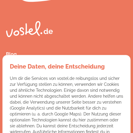
Blog
Presse
Deine Daten, deine Entscheidung
Kontakt
FAQ
Um dir die Services von vostel.de reibungslos und sicher
Jobs
zur Verfügung stellen zu können, verwenden wir Cookies
AGB
und ähnliche Technologien. Einige davon sind notwendig
Datenschutz
und können nicht abgeschaltet werden. Andere helfen uns
Impressum
dabei, die Verwendung unserer Seite besser zu verstehen
(Google Analytics) und die Nutzbarkeit für dich zu
optimieren (u. a. durch Google Maps). Der Nutzung dieser
Du hast Fragen an uns?
optionalen Technologien kannst du hier zustimmen oder
sie ablehnen. Du kannst deine Entscheidung jederzeit
ZUR KONTAKTSEITE
widerrufen. Ausführliche Informationen findest du in