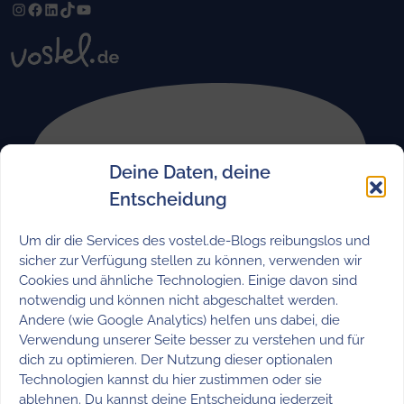
Instagram
Facebook
LinkedIn
TikTok
YouTube
Deine Daten, deine
Entscheidung
Um dir die Services des vostel.de-Blogs reibungslos und
Abonniere jetzt unseren
sicher zur Verfügung stellen zu können, verwenden wir
Newsletter
Cookies und ähnliche Technologien. Einige davon sind
notwendig und können nicht abgeschaltet werden.
Alle 6 Wochen versorgen wir dich mit
Andere (wie Google Analytics) helfen uns dabei, die
Verwendung unserer Seite besser zu verstehen und für
Engagementmöglichkeiten,
dich zu optimieren. Der Nutzung dieser optionalen
Neuigkeiten & Tipps aus der vostel.de
Technologien kannst du hier zustimmen oder sie
Welt. Zudem gibt es einen Newsletter
ablehnen. Du kannst deine Entscheidung jederzeit