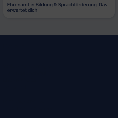
Ehrenamt in Bildung & Sprachförderung: Das
erwartet dich
Kontakt
vostel volunteering UG
(haftungsbeschränkt)
Elsenstraße 82
12059 Berlin
M
hello@vostel.de
T +49 (0)30 682 248 88