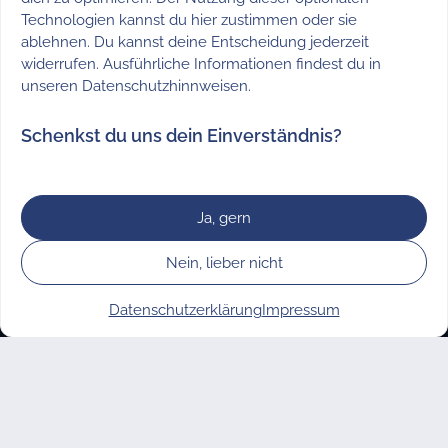
Technologien kannst du hier zustimmen oder sie
ablehnen. Du kannst deine Entscheidung jederzeit
widerrufen. Ausführliche Informationen findest du in
unseren
Datenschutzhinnweisen
.
Schenkst du uns dein Einverständnis?
Abonniere jetzt unseren
Newsletter
Ja, gern
Alle 6 Wochen versorgen wir dich mit
Nein, lieber nicht
Engagementmöglichkeiten,
Neuigkeiten & Tipps aus der vostel.de
Datenschutzerklärung
Impressum
Welt. Zudem gibt es einen Newsletter
Zustimmung verwalten
speziell für Non-Profit-Organisationen.
JETZT ABONNIEREN