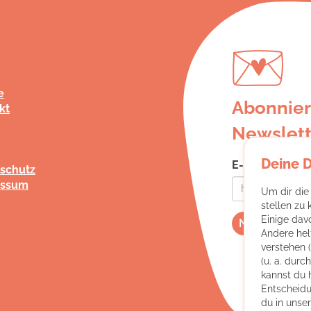
e
Abonnier
kt
Newslett
Deine 
E-Mail-Adress
schutz
essum
Um dir die
stellen zu
Einige dav
Andere hel
verstehen 
(u. a. dur
kannst du 
Entscheidu
du in unse