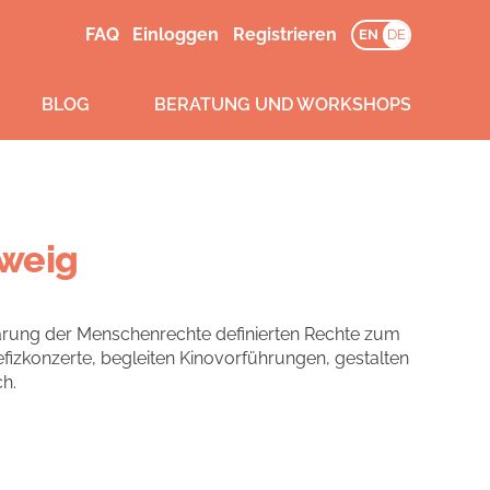
FAQ
Einloggen
Registrieren
EN
DE
BLOG
BERATUNG UND WORKSHOPS
hweig
klärung der Menschenrechte definierten Rechte zum
efizkonzerte, begleiten Kinovorführungen, gestalten
h.