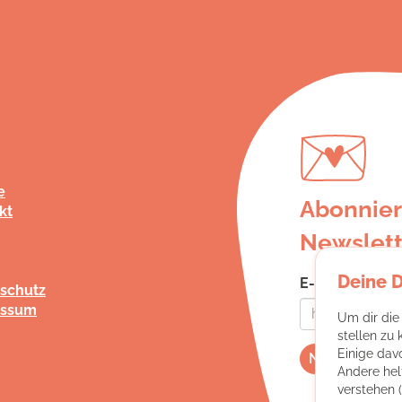
e
Abonnier
kt
Newslett
Deine 
E-Mail-Adress
schutz
essum
Um dir die
stellen zu
Einige dav
Andere hel
verstehen 