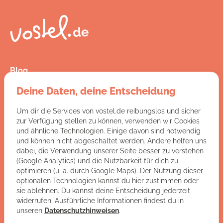
Blog
Presse
Deine Daten, deine Entscheidung
Kontakt
FAQ
Um dir die Services von vostel.de reibungslos und sicher
Jobs
zur Verfügung stellen zu können, verwenden wir Cookies
AGB
und ähnliche Technologien. Einige davon sind notwendig
Datenschutz
und können nicht abgeschaltet werden. Andere helfen uns
Impressum
dabei, die Verwendung unserer Seite besser zu verstehen
(Google Analytics) und die Nutzbarkeit für dich zu
optimieren (u. a. durch Google Maps). Der Nutzung dieser
Du hast Fragen an uns?
optionalen Technologien kannst du hier zustimmen oder
sie ablehnen. Du kannst deine Entscheidung jederzeit
ZUR KONTAKTSEITE
widerrufen. Ausführliche Informationen findest du in
unseren
Datenschutzhinweisen
.