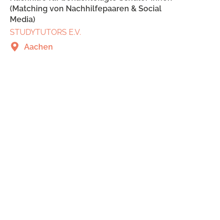
(Matching von Nachhilfepaaren & Social
Media)
STUDYTUTORS E.V.
Aachen