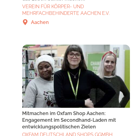
VEREIN FÜR KÖRPER- UND
MEHRFACHBEHINDERTE AACHEN E.V.
Aachen
Mitmachen im Oxfam Shop Aachen:
Engagement im Secondhand-Laden mit
entwicklungspolitischen Zielen
OXFAM DEUTSCHLAND SHOPS GGMBH