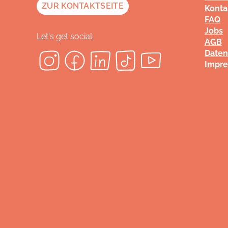
ZUR KONTAKTSEITE
Konta
FAQ
Jobs
Let's get social:
AGB
Daten
Impr