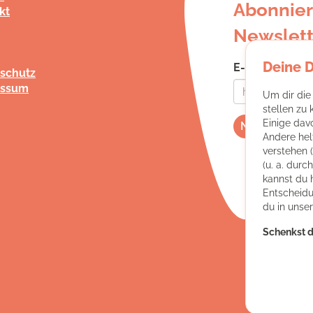
Abonnier
kt
Newslett
Deine 
E-Mail-Adress
schutz
essum
Um dir die
stellen zu
Einige dav
Andere hel
verstehen 
(u. a. dur
kannst du 
Entscheidu
du in unse
Schenkst d