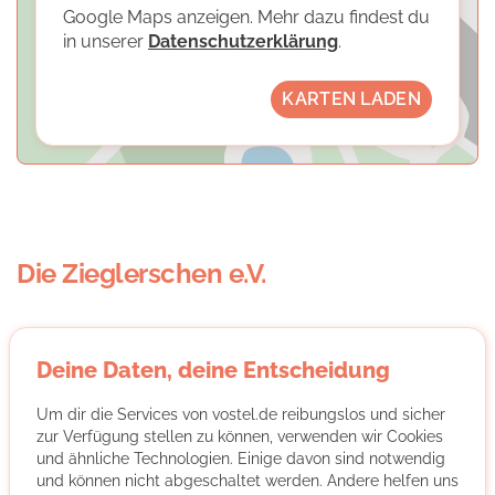
Google Maps anzeigen. Mehr dazu findest du
in unserer
Datenschutzerklärung
.
KARTEN LADEN
Die Zieglerschen e.V.
Deine Daten, deine Entscheidung
Um dir die Services von vostel.de reibungslos und sicher
zur Verfügung stellen zu können, verwenden wir Cookies
Die Zieglerschen sind ein traditionsreiches, diakonisches
und ähnliche Technologien. Einige davon sind notwendig
Sozialunternehmen mit Sitz im oberschwäbischen
und können nicht abgeschaltet werden. Andere helfen uns
Wilhelmsdorf und rund 60 Standorten in Baden-