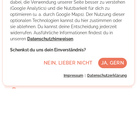
dabei, die Verwendung unserer Seite besser zu verstehen
Württemberg. Mehr als 3.300 Mitarbeitende betreuen
(Google Analytics) und die Nutzbarkeit für dich zu
mit vielen Ehrenamtlichen pro Jahr etwa 8.000
optimieren (u. a. durch Google Maps). Der Nutzung dieser
Menschen in den Hilfearten Altenhilfe, Behindertenhilfe,
optionalen Technologien kannst du hier zustimmen oder
Hör-Sprachzentrum, Jugendhilfe und Suchthilfe auf
sie ablehnen. Du kannst deine Entscheidung jederzeit
Grundlage des christlichen Leitbilds der Zieglerschen.
widerrufen. Ausführliche Informationen findest du in
unseren
Datenschutzhinweisen
.
Mehr über die Organisation
Schenkst du uns dein Einverständnis?
NEIN, LIEBER NICHT
JA, GERN
88276 Berg, Baden-Württemberg
Impressum
Datenschutzerklärung
Mittlere Deutschkenntnisse
Regelmäßig
Nach individueller Absprache
NACHRICHT SCHREIBEN