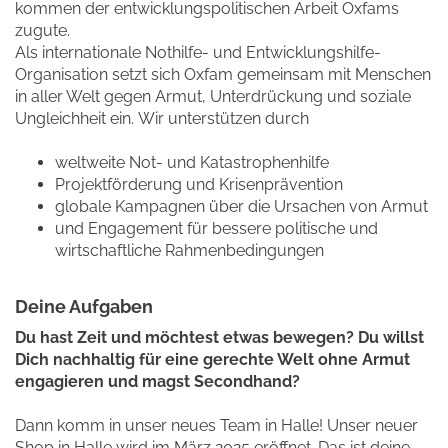
kommen der entwicklungspolitischen Arbeit Oxfams
zugute.
Als internationale Nothilfe- und Entwicklungshilfe-
Organisation setzt sich Oxfam gemeinsam mit Menschen
in aller Welt gegen Armut, Unterdrückung und soziale
Ungleichheit ein.
Wir unterstützen durch
weltweite Not- und Katastro­phen­hil­fe
Projekt­för­de­rung und Kri­sen­prä­ven­tion
globale Kampagnen über die Ursachen von Armut
und Engagement für bessere politi­sche und
wirtschaft­li­che Rahmen­be­din­gun­gen
Deine Aufgaben
Du hast Zeit und möchtest etwas bewegen? Du willst
Dich nachhaltig für eine gerechte Welt ohne Armut
engagieren und magst Secondhand?
Dann komm in unser neues Team in Halle! Unser neuer
Shop in Halle wird im März 2025 eröffnet. Das ist deine