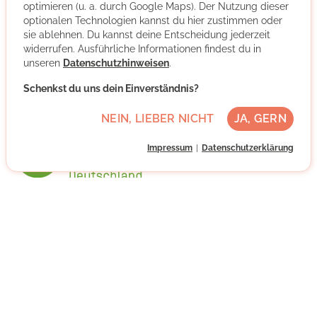
optimieren (u. a. durch Google Maps). Der Nutzung dieser
optionalen Technologien kannst du hier zustimmen oder
sie ablehnen. Du kannst deine Entscheidung jederzeit
widerrufen. Ausführliche Informationen findest du in
unseren
Datenschutzhinweisen
.
Schenkst du uns dein Einverständnis?
Oxfam Deutschland Shops gGmbH
NEIN, LIEBER NICHT
JA, GERN
Impressum
Datenschutzerklärung
Wir sind Oxfam
Als internationale Nothilfe- und Entwicklungshilfe-
Organisation setzt sich Oxfam gemeinsam mit Menschen
in aller Welt gegen Armut, Unterdrückung und soziale
Ungleichheit ein.
In den Oxfam Shops verkaufen ehrenamtliche Teams
gespendete Sachen und engagieren sich damit für