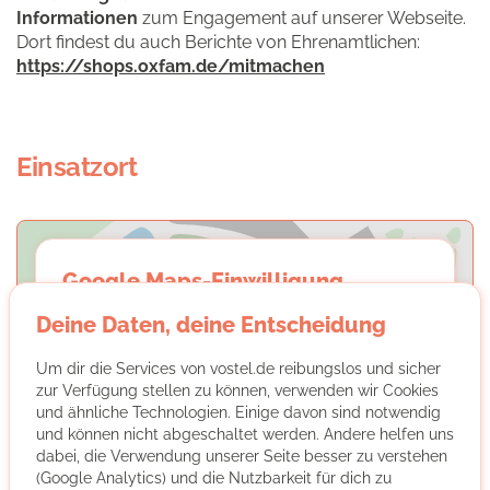
Informationen
zum Engagement auf unserer Webseite.
Dort findest du auch Berichte von Ehrenamtlichen:
https://shops.oxfam.de/mitmachen
Einsatzort
Google Maps-Einwilligung
Deine Daten, deine Entscheidung
Mit dem Laden der Karten erklärst du dich
einverstanden, dass wir dir Inhalte von
Um dir die Services von vostel.de reibungslos und sicher
Google Maps anzeigen. Mehr dazu findest du
zur Verfügung stellen zu können, verwenden wir Cookies
in unserer
Datenschutzerklärung
.
und ähnliche Technologien. Einige davon sind notwendig
und können nicht abgeschaltet werden. Andere helfen uns
dabei, die Verwendung unserer Seite besser zu verstehen
KARTEN LADEN
(Google Analytics) und die Nutzbarkeit für dich zu