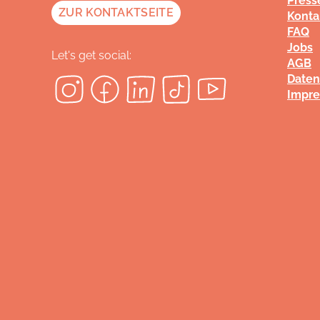
Press
ZUR KONTAKTSEITE
Konta
FAQ
Jobs
Let's get social:
AGB
Daten
Impr