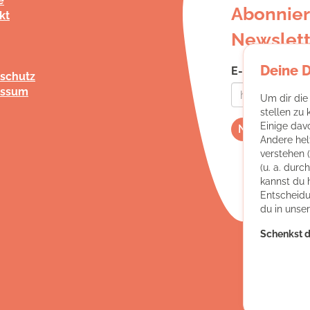
e
Abonnier
kt
Newslett
Deine 
E-Mail-Adress
schutz
essum
Um dir die
stellen zu
Einige dav
Andere hel
verstehen 
(u. a. dur
kannst du 
Entscheidu
du in unse
Schenkst d