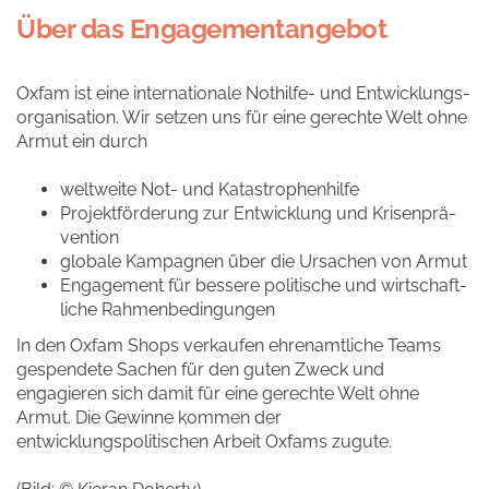
Über das Engagementangebot
Oxfam ist eine inter­na­tio­nale Nothilfe- und Ent­wick­lungs­
or­ga­ni­sa­tion. Wir setzen uns für eine gerechte Welt ohne
Armut ein durch
weltweite Not- und Katastro­phen­hil­fe
Projekt­för­de­rung zur Entwick­lung und Kri­sen­prä­
ven­tion
globale Kampagnen über die Ursachen von Armut
Engagement für bessere politi­sche und wirtschaft­
li­che Rahmen­be­din­gun­gen
In den Oxfam Shops verkaufen ehrenamtliche Teams
gespendete Sachen für den guten Zweck und
engagieren sich damit für eine gerechte Welt ohne
Armut. Die Gewinne kommen der
entwicklungspolitischen Arbeit Oxfams zugute.