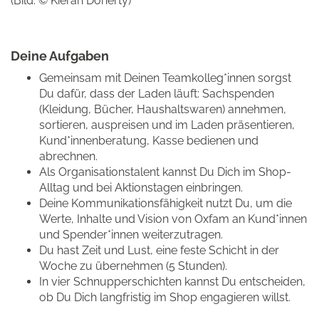
(Bild: © Kieran Doherty)
Deine Aufgaben
Gemeinsam mit Deinen Teamkol­le­g*in­nen sorgst
Du dafür, dass der Laden läuft: Sachspen­den
(Kleidung, Bücher, Haus­halts­wa­ren) annehmen,
sortieren, auspreisen und im Laden ­prä­sen­tie­ren,
Kund*innenberatung, Kasse bedienen und
abrechnen.
Als Organi­sa­ti­ons­ta­lent kannst Du Dich im Shop-
Alltag und bei Aktions­ta­gen einbringen.
Deine Kommu­ni­ka­ti­ons­fä­hig­keit nutzt Du, um die
Werte, Inhalte und Vision von Oxfam an Kund*innen
und Spende­r*in­nen wei­ter­zu­tra­gen.
Du hast Zeit und Lust, eine feste Schicht in der
Woche zu übernehmen (5 Stunden).
In vier Schnupperschichten kannst Du entscheiden,
ob Du Dich langfristig im Shop engagieren willst.