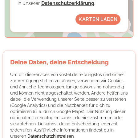
in unserer
Datenschutzerklärung
.
KARTEN LADEN
Deine Daten, deine Entscheidung
Büro für Bürgerengagement der AWO
Um dir die Services von vostel.de reibungslos und sicher
Kreisverband Köln
zur Verfügung stellen zu können, verwenden wir Cookies
und ähnliche Technologien. Einige davon sind notwendig
und können nicht abgeschaltet werden. Andere helfen uns
dabei, die Verwendung unserer Seite besser zu verstehen
(Google Analytics) und die Nutzbarkeit für dich zu
optimieren (u. a. durch Google Maps). Der Nutzung dieser
optionalen Technologien kannst du hier zustimmen oder
sie ablehnen. Du kannst deine Entscheidung jederzeit
Das Büro für Bürgerengagement der AWO Köln ist eine
widerrufen. Ausführliche Informationen findest du in
Vermittlungsagentur. Männer und Frauen, die sich
unseren
Datenschutzhinweisen
.