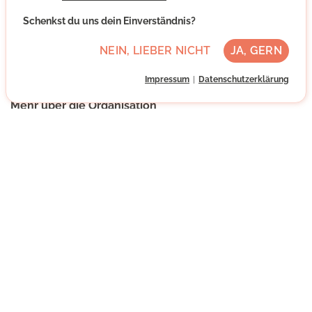
ehrenamtlich engagieren können, werden beraten und in
Organisationen, die mit Ehrenamtlichen
Schenkst du uns dein Einverständnis?
zusammenarbeiten, vermittelt. Weitere Schwerpunkte
NEIN, LIEBER NICHT
JA, GERN
sind: LESEMENTOR Köln, Junges Ehrenamt,
Fortbildungen und ehrenamtliche Flüchtlingsarbeit.
Impressum
Datenschutzerklärung
Mehr über die Organisation
Köln, Nordrhein-Westfalen
Mittlere Deutschkenntnisse
Regelmäßig
Nach individueller Absprache
NACHRICHT SCHREIBEN