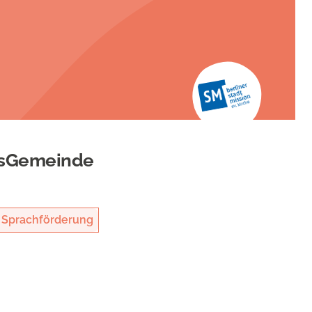
nsGemeinde
 Sprachförderung