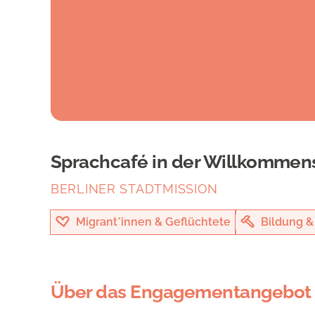
Sprachcafé in der Willkomme
BERLINER STADTMISSION
Migrant*innen & Geflüchtete
Bildung &
Über das Engagementangebot