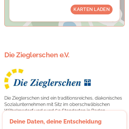
KARTEN LADEN
Die Zieglerschen e.V.
Die Zieglerschen sind ein traditionsreiches, diakonisches
Sozialunternehmen mit Sitz im oberschwäbischen
Wilhelmsdorf und rund 60 Standorten in Baden-
Württemberg. Mehr als 3.300 Mitarbeitende betreuen
Deine Daten, deine Entscheidung
mit vielen Ehrenamtlichen pro Jahr etwa 8.000