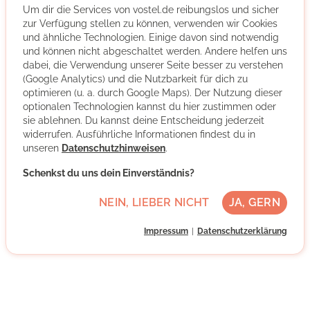
Menschen in den Hilfearten Altenhilfe, Behindertenhilfe,
Um dir die Services von vostel.de reibungslos und sicher
Hör-Sprachzentrum, Jugendhilfe und Suchthilfe auf
zur Verfügung stellen zu können, verwenden wir Cookies
Grundlage des christlichen Leitbilds der Zieglerschen.
und ähnliche Technologien. Einige davon sind notwendig
und können nicht abgeschaltet werden. Andere helfen uns
dabei, die Verwendung unserer Seite besser zu verstehen
Mehr über die Organisation
(Google Analytics) und die Nutzbarkeit für dich zu
optimieren (u. a. durch Google Maps). Der Nutzung dieser
optionalen Technologien kannst du hier zustimmen oder
Kirchheim unter Teck, Baden-Württemberg
sie ablehnen. Du kannst deine Entscheidung jederzeit
widerrufen. Ausführliche Informationen findest du in
Grundkenntnisse Deutsch
unseren
Datenschutzhinweisen
.
Regelmäßig
Schenkst du uns dein Einverständnis?
Nach individueller Absprache
NEIN, LIEBER NICHT
JA, GERN
NACHRICHT SCHREIBEN
Impressum
Datenschutzerklärung