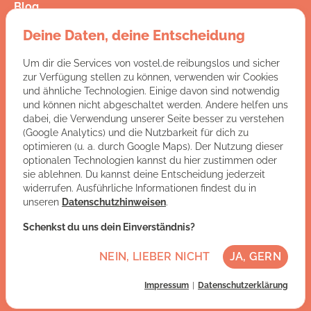
Blog
Presse
Deine Daten, deine Entscheidung
Kontakt
FAQ
Um dir die Services von vostel.de reibungslos und sicher
Jobs
zur Verfügung stellen zu können, verwenden wir Cookies
AGB
und ähnliche Technologien. Einige davon sind notwendig
Datenschutz
und können nicht abgeschaltet werden. Andere helfen uns
Impressum
dabei, die Verwendung unserer Seite besser zu verstehen
(Google Analytics) und die Nutzbarkeit für dich zu
optimieren (u. a. durch Google Maps). Der Nutzung dieser
Du hast Fragen an uns?
optionalen Technologien kannst du hier zustimmen oder
sie ablehnen. Du kannst deine Entscheidung jederzeit
ZUR KONTAKTSEITE
widerrufen. Ausführliche Informationen findest du in
unseren
Datenschutzhinweisen
.
Let's get social:
Schenkst du uns dein Einverständnis?
NEIN, LIEBER NICHT
JA, GERN
Impressum
Datenschutzerklärung