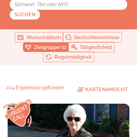
SUCHEN
Wunschdatum
Deutschkenntnisse
Zielgruppe (1)
Tätigkeitsfeld
Regelmäßigkeit
224 Ergebnisse gefunden
KARTENANSICHT